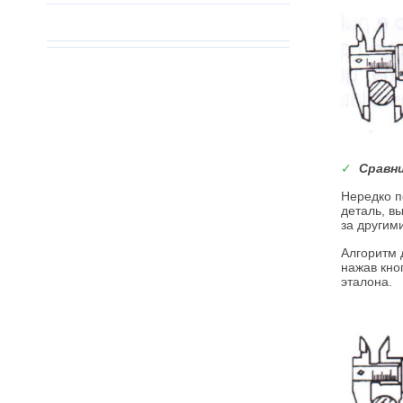
✓
Сравн
Нередко п
деталь, в
за другим
Алгоритм 
нажав кно
эталона.