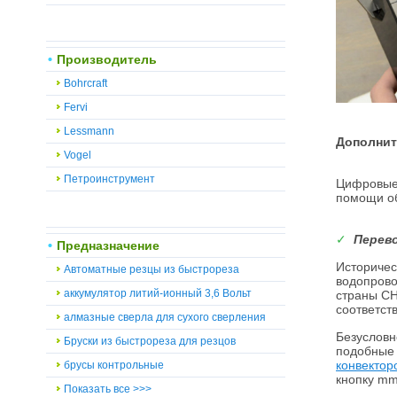
Производитель
Bohrcraft
Fervi
Lessmann
Дополнит
Vogel
Петроинструмент
Цифровые 
помощи об
✓
Перев
Предназначение
Историчес
Автоматные резцы из быстрореза
водопрово
аккумулятор литий-ионный 3,6 Вольт
страны СН
соответст
алмазные сверла для сухого сверления
Безусловн
Бруски из быстрореза для резцов
подобные 
конвектор
брусы контрольные
кнопку mm
Показать все >>>