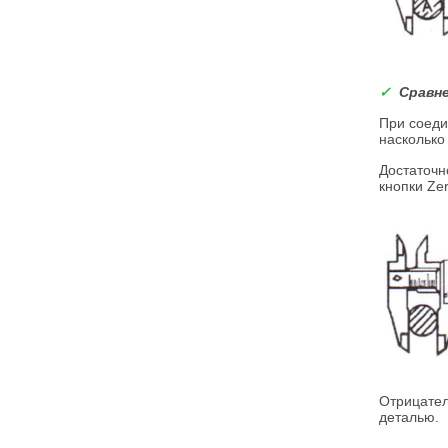
✓
Сравне
При соеди
насколько
Достаточн
кнопки Ze
Отрицател
деталью.