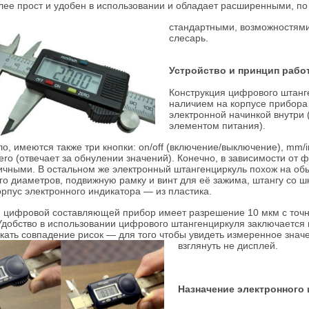
лее прост и удобен в использовании и обладает расширенными, по
стандартными, возможностями
слесарь.
Устройство и принцип раб
Конструкция цифрового штанге
наличием на корпусе прибора
электронной начинкой внутри
элементом питания).
ло, имеются также три кнопки: on/off (включение/выключение), mm
zero (отвечает за обнулении значений). Конечно, в зависимости о
ичными. В остальном же электронный штангенциркуль похож на обы
го диаметров, подвижную рамку и винт для её зажима, штангу со 
корпус электронного индикатора — из пластика.
 цифровой составляющей прибор имеет разрешение 10 мкм с точно
Удобство в использовании цифрового штангенциркуля заключается в
скать совпадение рисок — для того чтобы увидеть измеренное зна
взглянуть не дисплей.
Назначение электронного