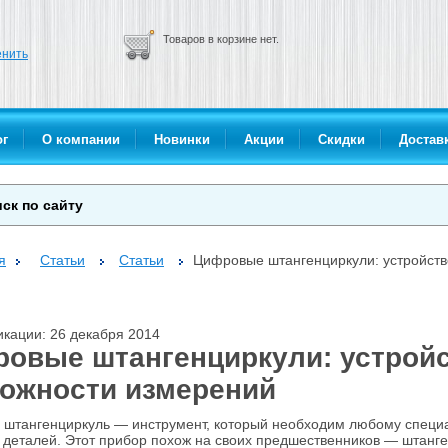
Товаров в корзине нет.
нить
ог
О компании
Новинки
Акции
Скидки
Доставк
я
Статьи
Статьи
Цифровые штангенциркули: устройств
икации: 26 декабря 2014
овые штангенциркули: устройс
ожности измерений
штангенциркуль — инструмент, который необходим любому специ
 деталей. Этот прибор похож на своих предшественников — штанг