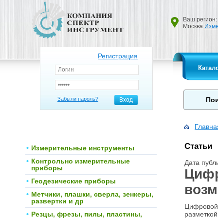
Ваш регион:
Москва
Изме
Регистрация
Катал
Забыли пароль?
Вход
Главна
Статьи
Измерительные инструменты
Контрольно измерительные
Дата публ
приборы
Цифр
Геодезические приборы
возм
Метчики, плашки, сверла, зенкеры,
развертки и др
Цифровой 
Резцы, фрезы, пилы, пластины,
разметкой