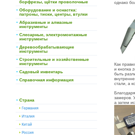
борфрезы, щётки проволочные
однако бо
Оборудование и оснастка:
патроны, тиски, центры, втулки
Абразивные и алмазные
инструменты
Слесарные, электромонтажные
инструменты
Деревообрабатывающие
инструменты
Строительные и хозяйственные
инструменты
Как прави
и кнопка 
Садовый инвентарь
быть разл
внутренне
Справочная информация
стали, а 
Благодаря
замеров. 
Страна
а затем и
Германия
Италия
Китай
Россия