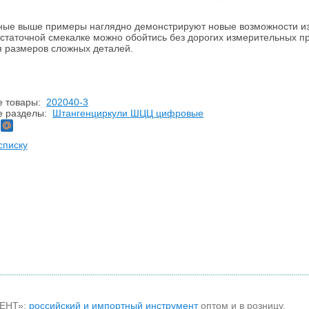
ные выше примеры наглядно демонстрируют новые возможности и
остаточной смекалке можно обойтись без дорогих измерительных п
 размеров сложных деталей.
е товары:
202040-3
е разделы:
Штангенциркули ШЦЦ цифровые
списку
МЕНТ»:
российский и импортный инструмент
оптом и в розницу.