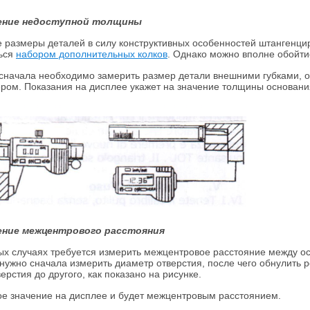
ение недоступной толщины
 размеры деталей в силу конструктивных особенностей штангенцир
ься
набором дополнительных колков
. Однако можно вполне обойтис
 сначала необходимо замерить размер детали внешними губками, об
ром. Показания на дисплее укажет на значение толщины основани
ение межцентрового расстояния
ых случаях требуется измерить межцентровое расстояние между ос
 нужно сначала измерить диаметр отверстия, после чего обнулить 
ерстия до другого, как показано на рисунке.
е значение на дисплее и будет межцентровым расстоянием.