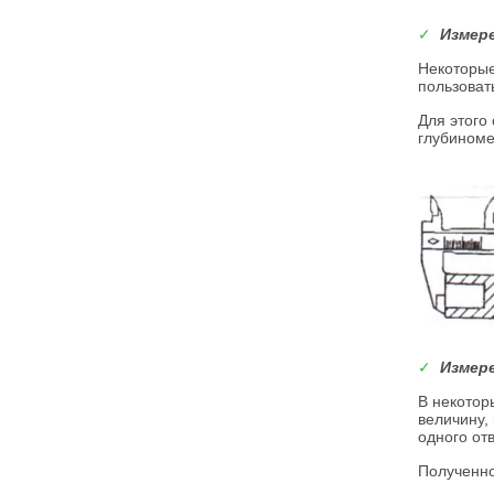
✓
Измер
Некоторые
пользоват
Для этого
глубиноме
✓
Измер
В некотор
величину,
одного отв
Полученно