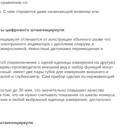
 сравнению со
. С ним справится даже начинающий инженер или
оты цифрового штангенциркуля
нциркуля отличается от конструкции обычного разве что
 электронного индикатора с дисплеем снаружи и
 (микросхемой, ёмкостные датчиками перемещения и
/inch (переключение с одной единицы измерения на другую)
т фирмы-производителя внешний вид и набор функций могут
чный: имеет две пары губок для измерения внешнего и
шкалой и глубинометр. Сам прибор сделан из нержавеющий
стью до 30 мкм, что значительно повышает качество
 том, что не нужно считывать показания со шкалы нониуса,
чение в любой
выбранной единице измерения, достаточно
 штангенциркуля