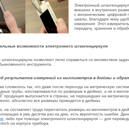
Электронный штангенциркуль
внешних и внутренних разме
с механическим, цифровой п
шкалы, благодаря чему удоб
измерения. Этот измеритель
передачу, хранение и обраб
ельные возможности электронного штангенциркуля
штангенциркули позволяют легко справиться со множеством задач
ыкновенного инструмента.
од результатов измерений из миллиметров в дюймы и обра
ки сложилось так, что даже после перехода на метрическую систем
дные трубы, изготавливаются по размерам в дюймах, а не в милли
Г продукция выпускается в странах, не перешедших на метрическу
венно, абсолютно все размеры приводятся в дюймах.
о, не составляет труда пересчитать размеры из миллиметров в дюй
операции в уме десятки раз на дню, есть вероятность ошибки. Д
ов
, либо при помощи электронного штангенциркуля — для перевода
/inch на корпусе прибора.