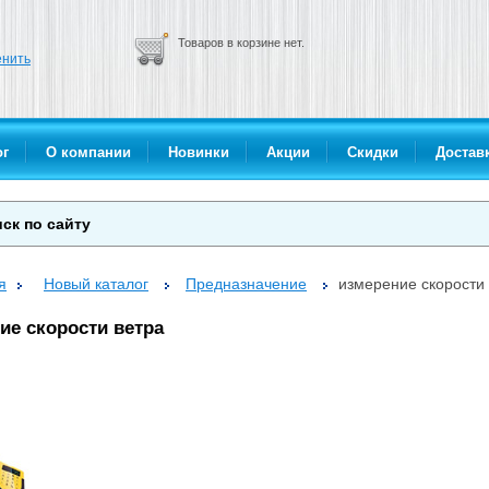
Товаров в корзине нет.
нить
ог
О компании
Новинки
Акции
Скидки
Доставк
я
Новый каталог
Предназначение
измерение скорости
ие скорости ветра