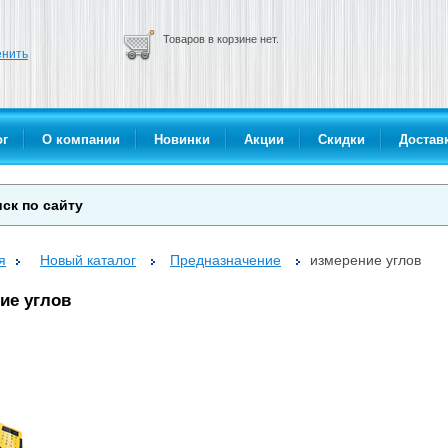
Товаров в корзине нет.
нить
ог
О компании
Новинки
Акции
Скидки
Доставк
я
Новый каталог
Предназначение
измерение углов
ие углов