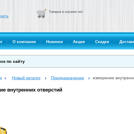
Товаров в корзине нет.
нить
ог
О компании
Новинки
Акции
Скидки
Доставк
я
Новый каталог
Предназначение
измерение внутренн
ие внутренних отверстий