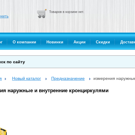
Товаров в корзине нет.
нить
ог
О компании
Новинки
Акции
Скидки
Доставк
я
Новый каталог
Предназначение
измерения наружные
ия наружные и внутренние кронциркулями