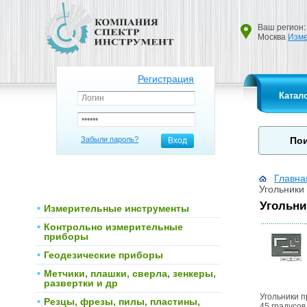
Ваш регион:
Москва
Изме
Регистрация
Катал
Забыли пароль?
Вход
Главна
Угольники
Угольни
Измерительные инструменты
Контрольно измерительные
приборы
Геодезические приборы
Метчики, плашки, сверла, зенкеры,
развертки и др
Угольники п
Резцы, фрезы, пилы, пластины,
45 градусов