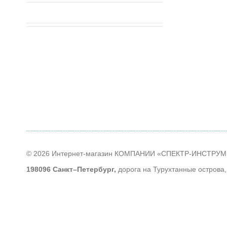
© 2026 Интернет-магазин КОМПАНИИ «СПЕКТР-ИНСТРУ
198096 Санкт–Петербург,
дорога на Турухтанные острова,
тел
+7 (812) 614-40-14
;
Время работы
: ПН - ЧТ: с 9-00 до 18-00; ПТ: с 9-00 до 17-
Контакты
Наши партнеры
Алфавитный указатель продуктов