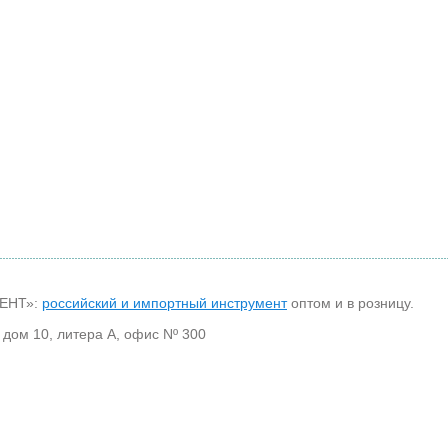
МЕНТ»:
российский и импортный инструмент
оптом и в розницу.
 дом 10, литера А, офис Nº 300
30
Каталог Bohrcraft
Справочная информация