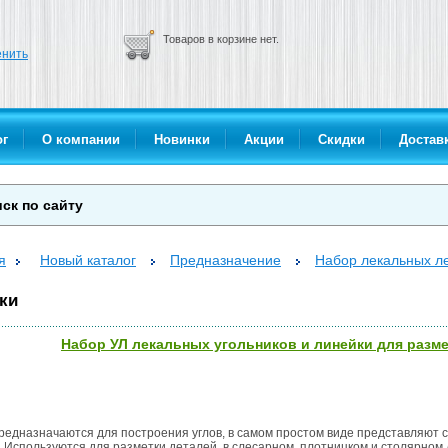
Товаров в корзине нет.
нить
ог
О компании
Новинки
Акции
Скидки
Доставк
я
Новый каталог
Предназначение
Набор лекальных ле
ки
Набор УЛ лекальных угольников и линейки для разм
редназначаются для построения углов, в самом простом виде представляют со
. Используются для разметки деталей, в слесарном, плотницком и столярном