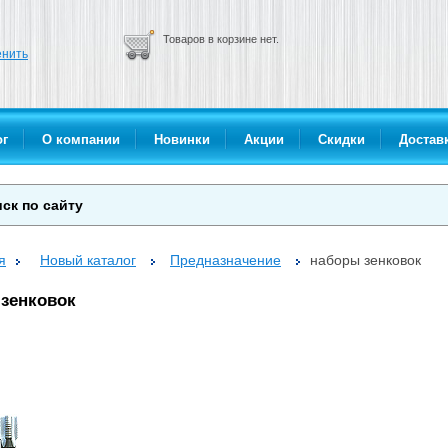
Товаров в корзине нет.
нить
ог
О компании
Новинки
Акции
Скидки
Доставк
я
Новый каталог
Предназначение
наборы зенковок
зенковок