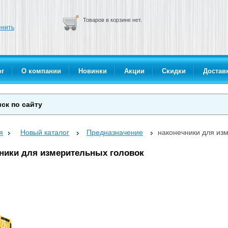
Товаров в корзине нет.
нить
ог
О компании
Новинки
Акции
Скидки
Доставк
я
Новый каталог
Предназначение
наконечники для из
ники для измерительных головок