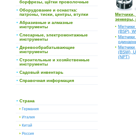
борфрезы, щётки проволочные
Оборудование и оснастка:
патроны, тиски, центры, втулки
Метчики, 
зенкеры, 
Абразивные и алмазные
Метчики 
инструменты
(BSP), 
Слесарные, электромонтажные
Метчики
инструменты
одинарн
Метчики 
Деревообрабатывающие
инструменты
(BSW), U
(NPT)
Строительные и хозяйственные
инструменты
Садовый инвентарь
Справочная информация
Страна
Германия
Италия
Китай
Россия