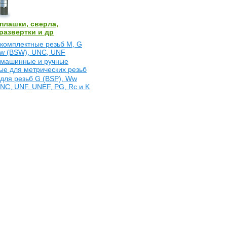
плашки, сверла,
развертки и др
комплектные резьб М, G
Ww (BSW), UNC, UNF
 машинные и ручные
ые для метрических резьб
для резьб G (BSP), Ww
NC, UNF, UNEF, PG, Rc и K