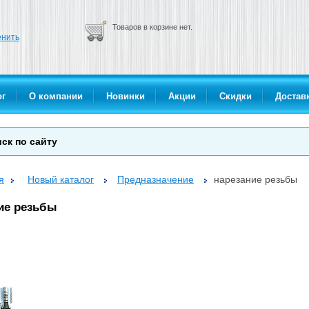
Товаров в корзине нет.
нить
ог
О компании
Новинки
Акции
Скидки
Доставк
я
Новый каталог
Предназначение
нарезание резьбы
ие резьбы