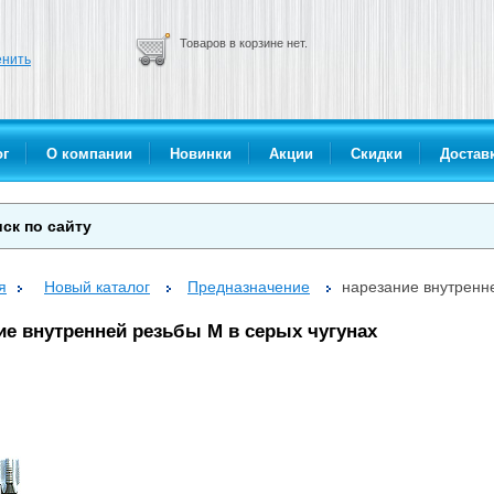
Товаров в корзине нет.
нить
ог
О компании
Новинки
Акции
Скидки
Доставк
я
Новый каталог
Предназначение
нарезание внутренне
ие внутренней резьбы М в серых чугунах