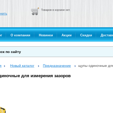
Товаров в корзине нет.
нить
ог
О компании
Новинки
Акции
Скидки
Доставк
я
Новый каталог
Предназначение
щупы одиночные для
иночные для измерения зазоров