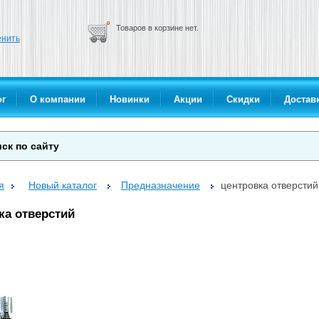
Товаров в корзине нет.
нить
ог
О компании
Новинки
Акции
Скидки
Доставк
я
Новый каталог
Предназначение
центровка отверстий
ка отверстий