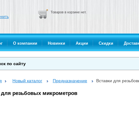
Товаров в корзине нет.
нить
ог
О компании
Новинки
Акции
Скидки
Доставк
я
Новый каталог
Предназначение
Вставки для резьбо
 для резьбовых микрометров