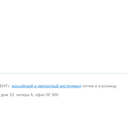
МЕНТ»:
российский и импортный инструмент
оптом и в розницу.
 дом 10, литера А, офис Nº 300
30
Каталог Bohrcraft
Справочная информация