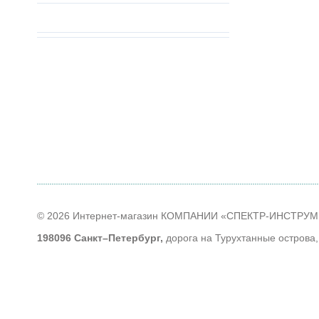
© 2026 Интернет-магазин КОМПАНИИ «СПЕКТР-ИНСТРУ
198096 Санкт–Петербург,
дорога на Турухтанные острова,
тел
+7 (812) 614-40-14
;
Время работы
: ПН - ЧТ: с 9-00 до 18-00; ПТ: с 9-00 до 17-
Контакты
Наши партнеры
Алфавитный указатель продуктов