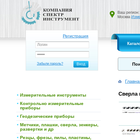
Ваш регион:
Москва
Изме
Регистрация
Катал
Забыли пароль?
Вход
Главна
Сверла 
Измерительные инструменты
Контрольно измерительные
приборы
Геодезические приборы
Метчики, плашки, сверла, зенкеры,
развертки и др
Резцы, фрезы, пилы, пластины,