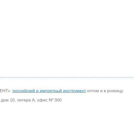
МЕНТ»:
российский и импортный инструмент
оптом и в розницу.
 дом 10, литера А, офис Nº 300
30
Каталог Bohrcraft
Справочная информация