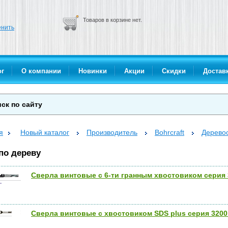
Товаров в корзине нет.
нить
ог
О компании
Новинки
Акции
Скидки
Доставк
я
Новый каталог
Производитель
Bohrcraft
Дерево
по дереву
Сверла винтовые с 6-ти гранным хвостовиком серия 3
Сверла винтовые с хвостовиком SDS plus серия 3200 