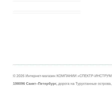
© 2026 Интернет-магазин КОМПАНИИ «СПЕКТР-ИНСТРУ
198096 Санкт–Петербург,
дорога на Турухтанные острова,
тел
+7 (812) 614-40-14
;
Время работы
: ПН - ЧТ: с 9-00 до 18-00; ПТ: с 9-00 до 17-
Контакты
Наши партнеры
Алфавитный указатель продуктов