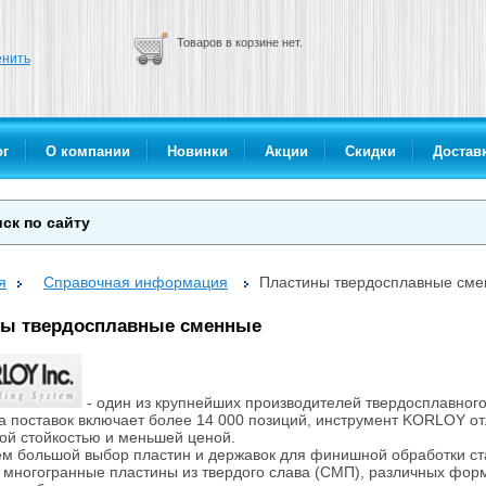
Товаров в корзине нет.
нить
ог
О компании
Новинки
Акции
Скидки
Доставк
я
Справочная информация
Пластины твердосплавные см
ны твердосплавные сменные
- один из крупнейших производителей твердосплавного
 поставок включает более 14 000 позиций, инструмент KORLOY от
й стойкостью и меньшей ценой.
м большой выбор пластин и державок для финишной обработки ста
 многогранные пластины из твердого слава (СМП), различных форм