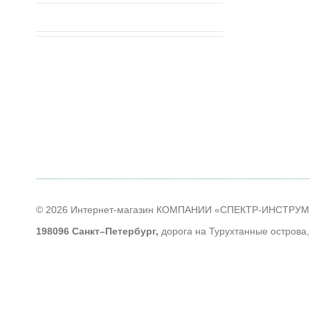
© 2026 Интернет-магазин КОМПАНИИ «СПЕКТР-ИНСТРУ
198096 Санкт–Петербург,
дорога на Турухтанные острова,
тел
+7 (812) 614-40-14
;
Время работы
: ПН - ЧТ: с 9-00 до 18-00; ПТ: с 9-00 до 17-
Контакты
Наши партнеры
Алфавитный указатель продуктов