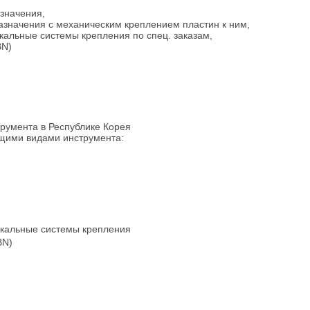
азначения,
азначения с механическим креплением пластин к ним,
икальные системы крепления по спец. заказам,
BN)
румента в Республике Корея
ющими видами инструмента:
никальные системы крепления
BN)