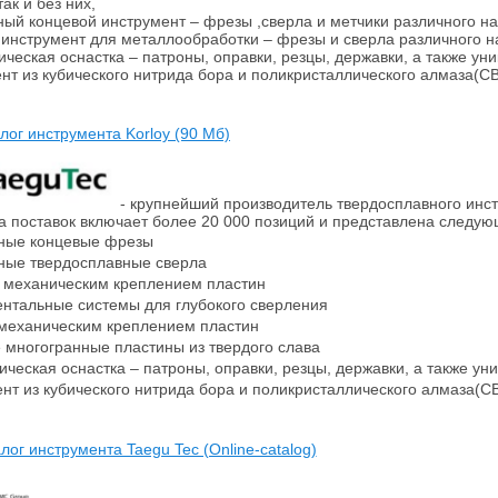
ак и без них,
ный концевой инструмент – фрезы ,сверла и метчики различного н
 инструмент для металлообработки – фрезы и сверла различного н
гическая оснастка – патроны, оправки, резцы, державки, а также ун
ент из кубического нитрида бора и поликристаллического алмаза(C
лог инструмента Korloy (90 Мб)
- крупнейший производитель твердосплавного инст
 поставок включает более 20 000 позиций и представлена следу
ые концевые фрезы
ые твердосплавные сверла
 механическим креплением пластин
тальные системы для глубокого сверления
механическим креплением пластин
ногогранные пластины из твердого слава
ческая оснастка – патроны, оправки, резцы, державки, а также у
т из кубического нитрида бора и поликристаллического алмаза(C
лог инструмента Taegu Tec (Online-catalog)