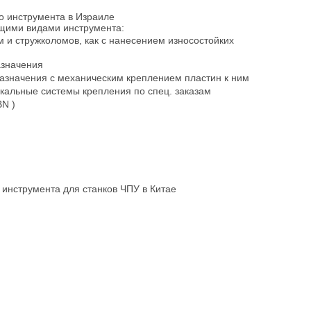
о инструмента в Израиле
ющими видами инструмента:
и стружколомов, как с нанесением износостойких
азначения
азначения с механическим креплением пластин к ним
икальные системы крепления по спец. заказам
BN )
инструмента для станков ЧПУ в Китае