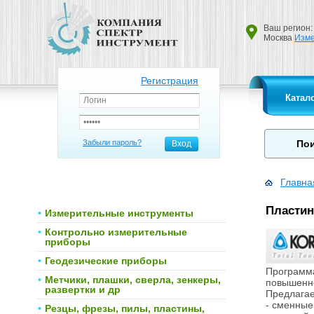
Ваш регион:
Москва
Изме
Регистрация
Катал
Забыли пароль?
Вход
Главна
Пласти
Измерительные инструменты
Контрольно измерительные
приборы
Геодезические приборы
Программа
Метчики, плашки, сверла, зенкеры,
повышенно
развертки и др
Предлагае
- сменные
Резцы, фрезы, пилы, пластины,