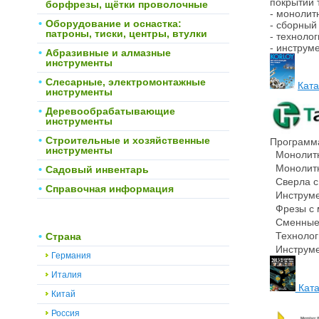
покрытий т
борфрезы, щётки проволочные
- монолит
Оборудование и оснастка:
- сборный
патроны, тиски, центры, втулки
- техноло
- инструм
Абразивные и алмазные
инструменты
Слесарные, электромонтажные
Ката
инструменты
Деревообрабатывающие
инструменты
Строительные и хозяйственные
Программа
инструменты
Монолитн
Монолитн
Садовый инвентарь
Сверла с
Справочная информация
Инструмен
Фрезы с 
Сменные м
Технологи
Страна
Инструмен
Германия
Италия
Ката
Китай
Россия