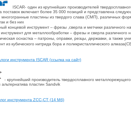
ISCAR- один из крупнейших производителей твердосплавног
 поставок включает более 35 000 позиций и представлена следу
ногогранные пластины из твердого слава (СМП), различных форм 
ак и без них
й концевой инструмент – фрезы ,сверла и метчики различного н
нструмент для металлообработки – фрезы и сверла различного н
ческая оснастка – патроны, оправки, резцы, державки, а также ун
т из кубического нитрида бора и поликристаллического алмаза(C
логи инструмента ISCAR (ссылка на сайт)
- крупнейший производитель твердосплавного металлорежущего 
 альтернатива пластин Sandvik
лог инструмента ZCC-CT (14 Мб)