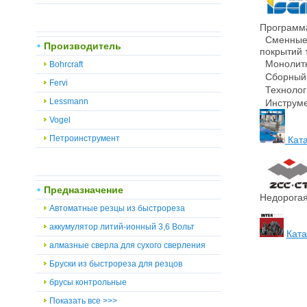
Программа
Сменные м
Производитель
покрытий т
Монолитны
Bohrcraft
Сборный и
Fervi
Технологи
Lessmann
Инструмен
Vogel
Петроинструмент
Ката
Предназначение
Недорогая
Автоматные резцы из быстрореза
аккумулятор литий-ионный 3,6 Вольт
Ката
алмазные сверла для сухого сверления
Бруски из быстрореза для резцов
брусы контрольные
Показать все >>>