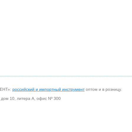
МЕНТ»:
российский и импортный инструмент
оптом и в розницу.
 дом 10, литера А, офис Nº 300
30
Каталог Bohrcraft
Справочная информация