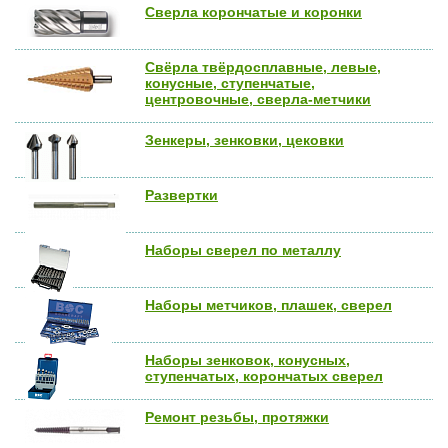
Сверла корончатые и коронки
Свёрла твёрдосплавные, левые,
конусные, ступенчатые,
центровочные, сверла-метчики
Зенкеры, зенковки, цековки
Развертки
Наборы сверел по металлу
Наборы метчиков, плашек, сверел
Наборы зенковок, конусных,
ступенчатых, корончатых сверел
Ремонт резьбы, протяжки