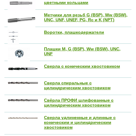
цветными кольцами
Метчики для резьб G (BSP), Ww (BSW),
UNC, UNF, UNEF, PG, Rc и K (NPT)
Воротки, плашкодержатели
Плашки M, G (BSP), Ww (BSW), UNC,
UNF
Сверла с коническим хвостовиком
Сверла спиральные с
цилиндрическим хвостовиком
Свёрла ПРОФИ шлифованные с
цилиндрическим хвостовиком
Сверла удлиненные и длинные с
коническим и цилиндрическим
хвостовиком