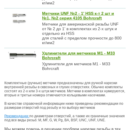
кг/мм2
Метчики UNF №2 - 1' HSS к-т 2 шт и
№1, №2 серия 4105 Bohrcraft
Метчики для американской резьбы UNF
от № 2 до 1' в комплектах из 2-х штук и
отдельно из HSS
для сталей с пределом прочности до 800
кг/мм2
Удлинители для метчиков М1 - М33
Bohrcraft
Удлинители для метчиков М1 - М33
Bohrcraft
Комплектные (ручные) метчики предназначены для ручной нарезки
внутренней резьбы в сквозных и глухих отверстиях. Обычно комплекты
состоят из 2-х или 3-х штук метчиков. Метчики в комплектах нумеруются,
вторые и третьи номера отмечаются кольцевыми насечками.
В качестве справочной информации ниже приведены рекомендации по
размерам отверстий под резьбу и по выбору метчиков
Рекомендации
по диаметрам отверстий, а также их граничные значения
под все виды резьб: M, MF, G, W, Pg, BA, BSF, UNC, UNF, UNE.
Мы можем помочь в решении проблем нарезки резьбы в тех