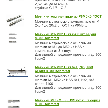
правые и левые из стали 9ХС от М
2,5х0,45 до М 48х5,0
трубные G 1/8 - G 2
Метчики комплектные из Р6М5К5 ГОСТ
Метчики метрические комплектные от М
2х0,4 до 20х2,5 ГОСТ из Р6М5К5
Метчики М1-М52 HSS к-т 3 шт серия
4100 Bohrcraft
Метчики метрические с основными
шагами от М1 до М52 из HSS в
комплектах из 3-х штук
Для сталей с пределом прочности до 800
Н/мм2
Метчики М1-М52 HSS №1, №2, №3
серия 4100 Bohrcraft
Метчики метрические с основными
шагами М1-М52 из HSS №1, №2, №3
серия 4100
Для сталей с пределом прочности до 800
Н/мм2
Метчики MF3-MF63 HSS к-т 2 шт серия
4101 Bohrcraft