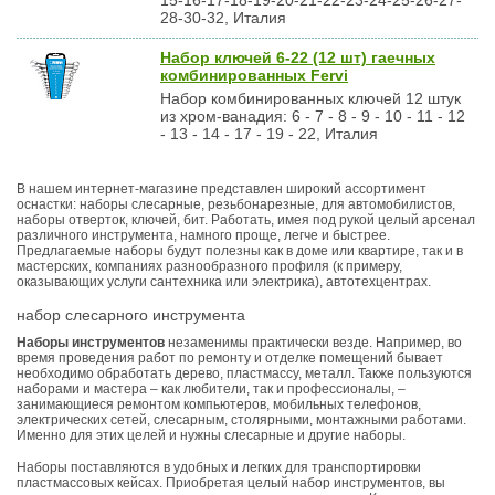
15-16-17-18-19-20-21-22-23-24-25-26-27-
28-30-32, Италия
Набор ключей 6-22 (12 шт) гаечных
комбинированных Fervi
Набор комбинированных ключей 12 штук
из хром-ванадия: 6 - 7 - 8 - 9 - 10 - 11 - 12
- 13 - 14 - 17 - 19 - 22, Италия
В нашем интернет-магазине представлен широкий ассортимент
оснастки: наборы слесарные, резьбонарезные, для автомобилистов,
наборы отверток, ключей, бит. Работать, имея под рукой целый арсенал
различного инструмента, намного проще, легче и быстрее.
Предлагаемые наборы будут полезны как в доме или квартире, так и в
мастерских, компаниях разнообразного профиля (к примеру,
оказывающих услуги сантехника или электрика), автотехцентрах.
набор слесарного инструмента
Наборы инструментов
незаменимы практически везде. Например, во
время проведения работ по ремонту и отделке помещений бывает
необходимо обработать дерево, пластмассу, металл. Также пользуются
наборами и мастера – как любители, так и профессионалы, –
занимающиеся ремонтом компьютеров, мобильных телефонов,
электрических сетей, слесарным, столярными, монтажными работами.
Именно для этих целей и нужны слесарные и другие наборы.
Наборы поставляются в удобных и легких для транспортировки
пластмассовых кейсах. Приобретая целый набор инструментов, вы