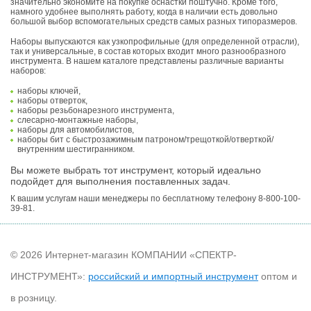
значительно экономите на покупке оснастки поштучно. Кроме того,
намного удобнее выполнять работу, когда в наличии есть довольно
большой выбор вспомогательных средств самых разных типоразмеров.
Наборы выпускаются как узкопрофильные (для определенной отрасли),
так и универсальные, в состав которых входит много разнообразного
инструмента. В нашем каталоге представлены различные варианты
наборов:
наборы ключей,
наборы отверток,
наборы резьбонарезного инструмента,
слесарно-монтажные наборы,
наборы для автомобилистов,
наборы бит с быстрозажимным патроном/трещоткой/отверткой/
внутренним шестигранником.
Вы можете выбрать тот инструмент, который идеально
подойдет для выполнения поставленных задач.
К вашим услугам наши менеджеры по бесплатному телефону 8-800-100-
39-81.
© 2026 Интернет-магазин КОМПАНИИ «СПЕКТР-
ИНСТРУМЕНТ»:
российский и импортный инструмент
оптом и
в розницу.