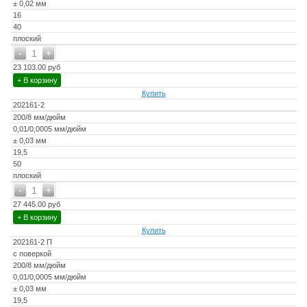
± 0,02 мм
16
40
плоский
-
+
1
23 103.00 руб
+ В корзину
Купить
202161-2
200/8 мм/дюйм
0,01/0,0005 мм/дюйм
± 0,03 мм
19,5
50
плоский
-
+
1
27 445.00 руб
+ В корзину
Купить
202161-2 П
с поверкой
200/8 мм/дюйм
0,01/0,0005 мм/дюйм
± 0,03 мм
19,5