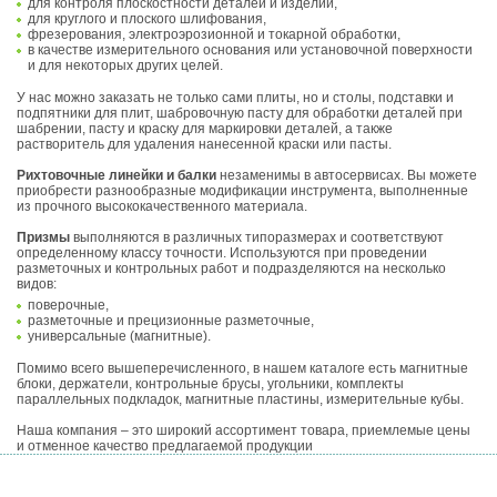
для контроля плоскостности деталей и изделий,
для круглого и плоского шлифования,
фрезерования, электроэрозионной и токарной обработки,
в качестве измерительного основания или установочной поверхности
и для некоторых других целей.
У нас можно заказать не только сами плиты, но и столы, подставки и
подпятники для плит, шабровочную пасту для обработки деталей при
шабрении, пасту и краску для маркировки деталей, а также
растворитель для удаления нанесенной краски или пасты.
Рихтовочные линейки и балки
незаменимы в автосервисах. Вы можете
приобрести разнообразные модификации инструмента, выполненные
из прочного высококачественного материала.
Призмы
выполняются в различных типоразмерах и соответствуют
определенному классу точности. Используются при проведении
разметочных и контрольных работ и подразделяются на несколько
видов:
поверочные,
разметочные и прецизионные разметочные,
универсальные (магнитные).
Помимо всего вышеперечисленного, в нашем каталоге есть магнитные
блоки, держатели, контрольные брусы, угольники, комплекты
параллельных подкладок, магнитные пластины, измерительные кубы.
Наша компания – это широкий ассортимент товара, приемлемые цены
и отменное качество предлагаемой продукции