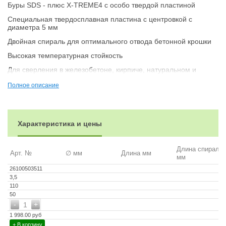
Буры SDS - плюс X-TREME4 с особо твердой пластиной
Специальная твердосплавная пластина с центровкой с
диаметра 5 мм
Двойная спираль для оптимального отвода бетонной крошки
Высокая температурная стойкость
Для сверления в железобетоне, кирпиче, натуральном и
искусственном камне
Полное описание
Поставка в упаковке по 1 шт
Характеристика и цены
Длина спирали
Арт. №
∅ мм
Длина мм
мм
26100503511
3,5
110
50
-
+
1
1 998.00 руб
+ В корзину