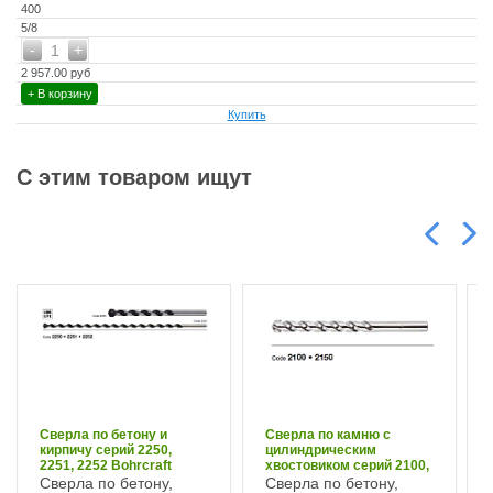
400
5/8
-
+
1
2 957.00 руб
+ В корзину
Купить
С этим товаром ищут
Сверла по бетону и
Сверла по камню с
кирпичу серий 2250,
цилиндрическим
2251, 2252 Bohrcraft
хвостовиком серий 2100,
2150 Bohrcraft
Сверла по бетону,
Сверла по бетону,