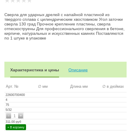
Сверла для ударных дрелей с напайной пластиной из
твердого сплава с цилиндрическим хвостовиком Угол заточки
сверла 130 град Прочное крепление пластины, сверла
отпескоструены Для профессионального сверления в бетоне,
кирпиче, натуральных и искусственных камнях Поставляются
по 1 штуке в упаковке
Характеристика и цены
Описание
Арт. №
∅ мм
Длина мм
∅ в дюймах
22600700400
4
75
5/32
-
+
1
311.00 руб
+ В корзину