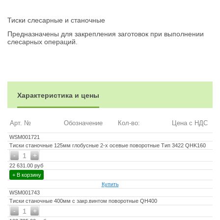
Тиски слесарные и станочные
Предназначены для закрепления заготовок при выполнении
слесарных операций.
Характеристика и цены
Арт. №
Обозначение
Кол-во:
Цена с НДС
WSM001721
Тиски станочные 125мм глобусные 2-х осевые поворотные Тип 3422 QHK160
-
+
1
22 631.00 руб
+ В корзину
Купить
WSM001743
Тиски станочные 400мм с закр.винтом поворотные QH400
-
+
1