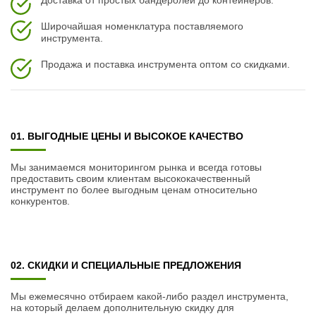
Доставка от простых бандеролей до контейнеров.
Стандарт безопасности CAT III 600В, CAT II 1000В
Тип питания 2 х ААА (1,5 В)
Широчайшая номенклатура поставляемого
инструмента.
Размеры 242 х 90 х 40 мм
Продажа и поставка инструмента оптом со скидками.
Вес 0,220 кг
01. ВЫГОДНЫЕ ЦЕНЫ И ВЫСОКОЕ КАЧЕСТВО
Мы занимаемся мониторингом рынка и всегда готовы
предоставить своим клиентам высококачественный
инструмент по более выгодным ценам относительно
конкурентов.
02. СКИДКИ И СПЕЦИАЛЬНЫЕ ПРЕДЛОЖЕНИЯ
Мы ежемесячно отбираем какой-либо раздел инструмента,
на который делаем дополнительную скидку для