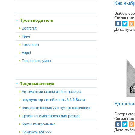
Как выбр
Выбор све
Связанные
Производитель
Bohrcraft
Дата публ
Fervi
Lessmann
Vogel
Петроинструмент
Предназначение
Автоматные резцы из быстрореза
аккумулятор литий-ионный 3,6 Вольт
Удалени
алмазные сверла для сухого сверления
Экстракто
Бруски из быстрореза для резцов
Связанные
брусы контрольные
Дата публ
Показать все >>>