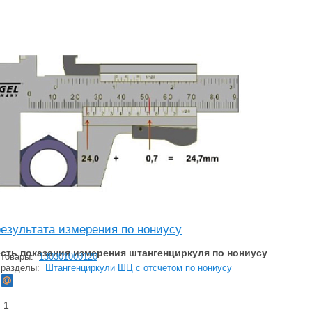
результата измерения по нониусу
есть показания измерения штангенциркуля по нониусу
 товары:
130301000120
 разделы:
Штангенциркули ШЦ с отсчетом по нониусу
:
1