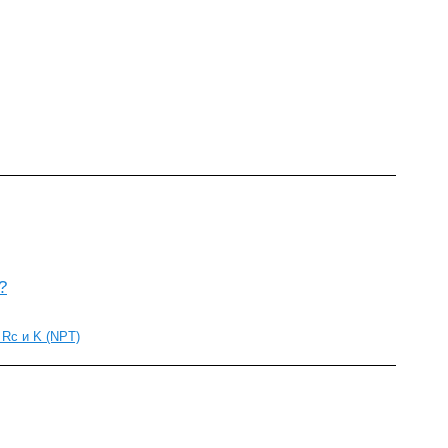
?
Rc и K (NPT)