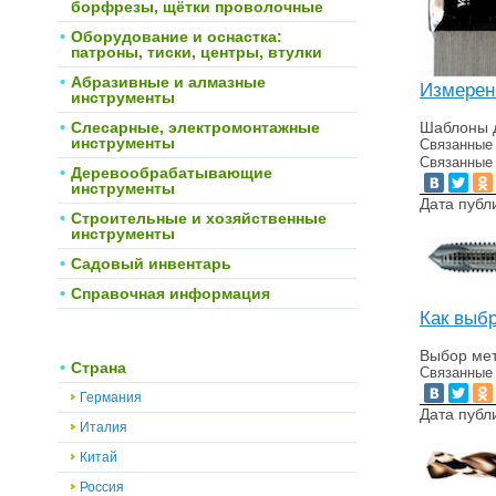
борфрезы, щётки проволочные
Оборудование и оснастка:
патроны, тиски, центры, втулки
Абразивные и алмазные
Измерен
инструменты
Слесарные, электромонтажные
Шаблоны 
инструменты
Связанные
Связанные
Деревообрабатывающие
инструменты
Дата публ
Строительные и хозяйственные
инструменты
Садовый инвентарь
Справочная информация
Как выб
Выбор мет
Страна
Связанные
Германия
Дата публ
Италия
Китай
Россия