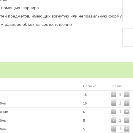
 с помощью шарнира
стей предметов, имеющих вогнутую или неправильную форму
ем размере объектов соответственно
Наличие
Кол-во:
-
+
1
18
-
+
1
00мм
16
-
+
1
000мм
6
-
+
1
00мм
5
-
+
1
00мм
5