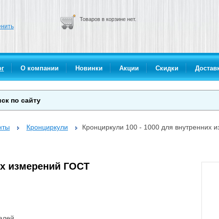
Товаров в корзине нет.
нить
ог
О компании
Новинки
Акции
Скидки
Доставк
нты
Кронциркули
Кронциркули 100 - 1000 для внутренних 
их измерений ГОСТ
алей