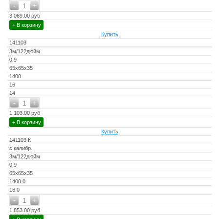
-
+
1
3 069.00 руб
+ В корзину
Купить
141103
3м/122дюйм
0,9
65x65x35
1400
16
14
-
+
1
1 103.00 руб
+ В корзину
Купить
141103 К
с калибр.
3м/122дюйм
0,9
65x65x35
1400.0
16.0
-
+
1
1 853.00 руб