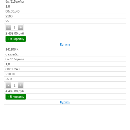
8м/315дюйм
1,8
80x85x40
2100
25
-
+
1
2 489.00 руб
+ В корзину
Купить
141108 К
с калибр.
8м/315дюйм
1,8
80x85x40
2100.0
25.0
-
+
1
4 489.00 руб
+ В корзину
Купить