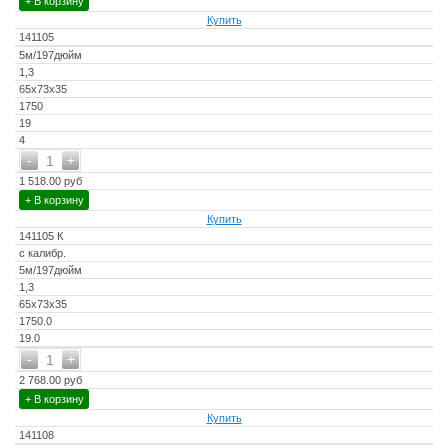
+ В корзину
Купить
141105
5м/197дюйм
1,3
65x73x35
1750
19
4
-
+
1
1 518.00 руб
+ В корзину
Купить
141105 К
с калибр.
5м/197дюйм
1,3
65x73x35
1750.0
19.0
-
+
1
2 768.00 руб
+ В корзину
Купить
141108