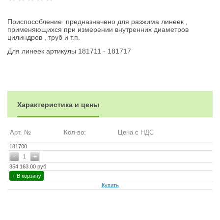
Приспособление предназначено для разжима линеек ,
применяющихся при измерении внутренних диаметров
цилиндров , труб и т.п.
Для линеек артикулы 181711 - 181717
Характеристика и цены
Арт. №
Кол-во:
Цена с НДС
181700
-
+
1
354 163.00 руб
+ В корзину
Купить