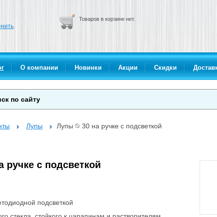
Товаров в корзине нет.
нить
ог
О компании
Новинки
Акции
Скидки
Доставк
нты
Лупы
Лупы ⦰ 30 на ручке с подсветкой
а ручке с подсветкой
етодиодной подсветкой
ого стекла, стойкого к царапинам и растворителям