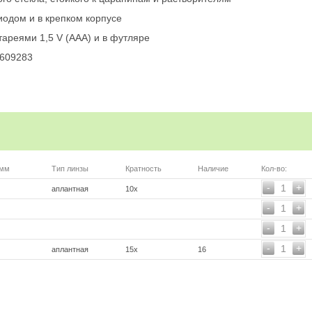
одом и в крепком корпусе
тареями 1,5 V (ААА) и в футляре
 609283
 мм
Тип линзы
Кратность
Наличие
Кол-во:
-
+
1
аплантная
10х
-
+
1
-
+
1
-
+
1
аплантная
15х
16