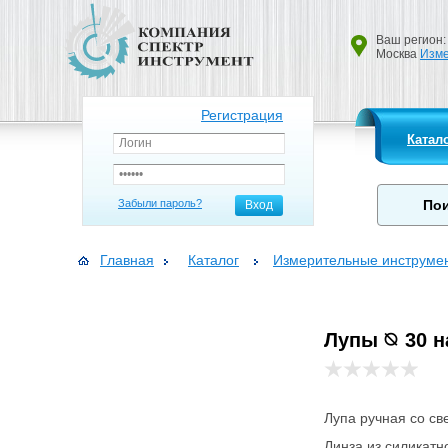
Ваш регион:
Москва
Изме
Регистрация
Катал
Забыли пароль?
Вход
Главная
Каталог
Измерительные инструме
Лупы ⦰ 30 н
Лупа ручная со св
Линза из силикатн