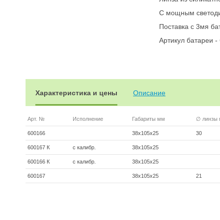
С мощным светоди
Поставка с 3мя ба
Артикул батареи -
Характеристика и цены
Описание
Арт. №
Исполнение
Габариты мм
∅ линзы
600166
38х105х25
30
600167 К
с калибр.
38х105х25
600166 К
с калибр.
38х105х25
600167
38х105х25
21