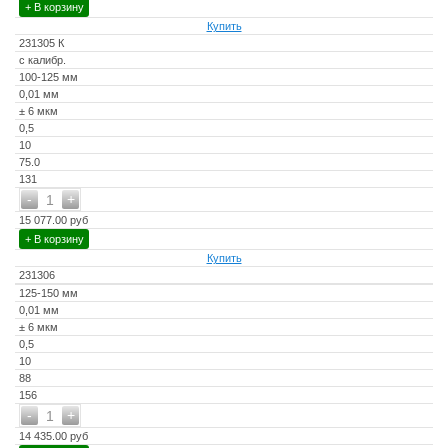
+ В корзину
Купить
231305 К
с калибр.
100-125 мм
0,01 мм
± 6 мкм
0,5
10
75.0
131
-
+
1
15 077.00 руб
+ В корзину
Купить
231306
125-150 мм
0,01 мм
± 6 мкм
0,5
10
88
156
-
+
1
14 435.00 руб