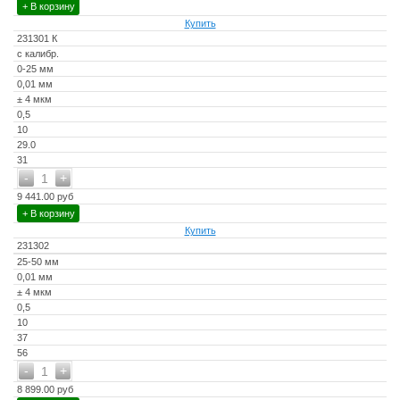
+ В корзину
Купить
231301 К
с калибр.
0-25 мм
0,01 мм
± 4 мкм
0,5
10
29.0
31
-
+
1
9 441.00 руб
+ В корзину
Купить
231302
25-50 мм
0,01 мм
± 4 мкм
0,5
10
37
56
-
+
1
8 899.00 руб