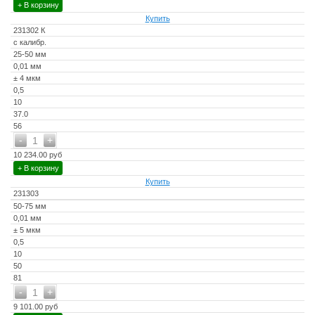
+ В корзину
Купить
231302 К
с калибр.
25-50 мм
0,01 мм
± 4 мкм
0,5
10
37.0
56
-
+
1
10 234.00 руб
+ В корзину
Купить
231303
50-75 мм
0,01 мм
± 5 мкм
0,5
10
50
81
-
+
1
9 101.00 руб