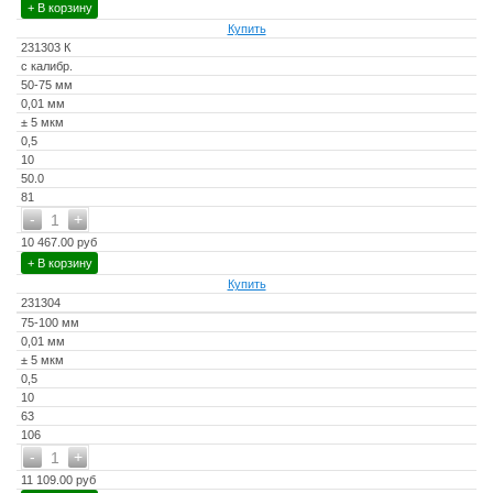
+ В корзину
Купить
231303 К
с калибр.
50-75 мм
0,01 мм
± 5 мкм
0,5
10
50.0
81
-
+
1
10 467.00 руб
+ В корзину
Купить
231304
75-100 мм
0,01 мм
± 5 мкм
0,5
10
63
106
-
+
1
11 109.00 руб