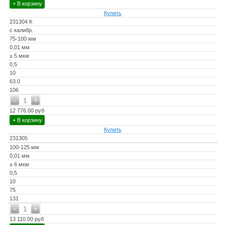
+ В корзину
Купить
231304 К
с калибр.
75-100 мм
0,01 мм
± 5 мкм
0,5
10
63.0
106
-
+
1
12 776.00 руб
+ В корзину
Купить
231305
100-125 мм
0,01 мм
± 6 мкм
0,5
10
75
131
-
+
1
13 110.00 руб