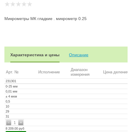
Микрометры МК гладкие . микрометр 0.25
Характеристика и цены
Описание
Диапазон
Арт. №
Исполнение
Цена деления
измерения
231301
0-25 мм
0,01 мм
± 4 мкм
0,5
10
29
31
-
+
1
8 209.00 руб