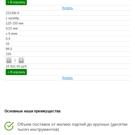
+ В корзину
Купить
231306 К
с калибр.
125-150 мм
0,01 мм
± 6 мкм
0,5
10
88.0
156
-
+
1
16 601.00 руб
+ В корзину
Купить
Основные наши преимущества
Объем поставок от мелких партий до крупных (десятки
тысяч инструментов).