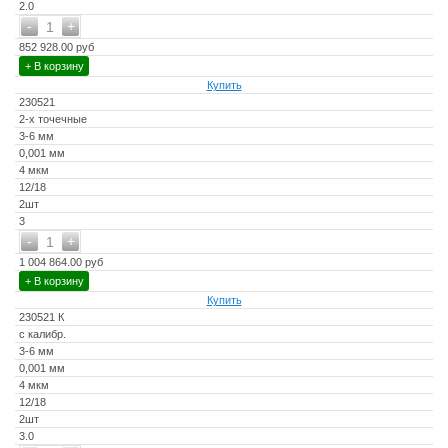
2.0
-
+
1
852 928.00 руб
+ В корзину
Купить
230521
2-х точечные
3-6 мм
0,001 мм
4 мкм
12/18
2шт
3
-
+
1
1 004 864.00 руб
+ В корзину
Купить
230521 К
с калибр.
3-6 мм
0,001 мм
4 мкм
12/18
2шт
3.0