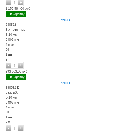
-
+
1
1 155 594.00 руб
+ В корзину
Купить
230522
3-х точечные
6-10 мм
0,002 мм
4 мкм
58
1 шт
2
-
+
1
293 063.00 руб
+ В корзину
Купить
230522 К
с калибр.
6-10 мм
0,002 мм
4 мкм
58
1 шт
2.0
-
+
1