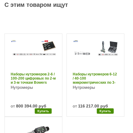
С этим товаром ищут
Наборы нутромеров 2-6 /
Наборы нутромеров 6-12
100-200 цифровых по 2-м
/ 40-100
и 3-м точкам Bowers
микрометрических по 3-
м точкам Vogel
Нутромеры
Нутромеры
от
800 394.00 руб
от
116 217.00 руб
Купить
Купить