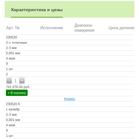
Заводской сертификат (UKAS) включен
Характеристика и цены
Опции:
Удлинители по дополнительному запросу
Диапазон
Арт. №
Исполнение
Цена деления
измерения
230520
2-х точечные
2-3 мм
0,001 мм
4 мкм
9
1 шт
2
-
+
1
741 676.00 руб
+ В корзину
Купить
230520 К
с калибр.
2-3 мм
0,001 мм
4 мкм
9
1 шт