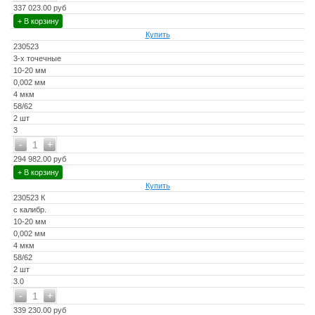
337 023.00 руб
+ В корзину
Купить
230523
3-х точечные
10-20 мм
0,002 мм
4 мкм
58/62
2 шт
3
-
+
1
294 982.00 руб
+ В корзину
Купить
230523 К
с калибр.
10-20 мм
0,002 мм
4 мкм
58/62
2 шт
3.0
-
+
1
339 230.00 руб