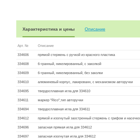
Характеристика и цены
Описание
Арт. №
Описание
334606
прямой стержень с ручкой из красного пластика
334608
6-гранный, никелированный, с заколкой
334609
6-гранный, никелированный, без заколки
334610
алюминевый корпус, лакированн, с механизмом авторучки
334695
твердосплавная игла для 334610
334611
маркер "Rico",тип авторучки
334694
твердосплавная игла для 334611
334612
прямой и изогнутый заостренный стержень с грифом и насечко
334696
запасная прямая игла для 334612
334697
запасная изогнутая игла для 334612