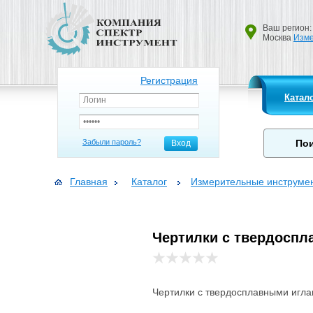
Ваш регион:
Москва
Изме
Регистрация
Катал
Забыли пароль?
Вход
Главная
Каталог
Измерительные инструме
Чертилки с твердоспл
Чертилки с твердосплавными игл