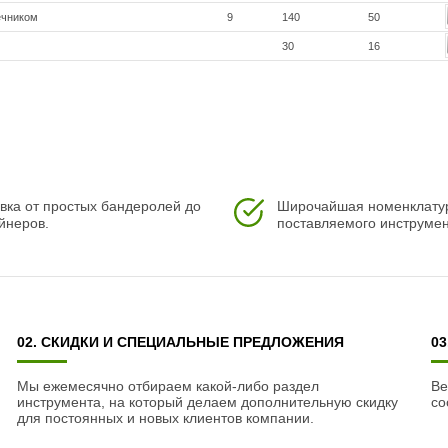
ечником
9
140
50
30
16
вка от простых бандеролей до
Широчайшая номенклату
йнеров.
поставляемого инструмен
02. СКИДКИ И СПЕЦИАЛЬНЫЕ ПРЕДЛОЖЕНИЯ
0
Мы ежемесячно отбираем какой-либо раздел
Ве
инструмента, на который делаем дополнительную скидку
со
для постоянных и новых клиентов компании.