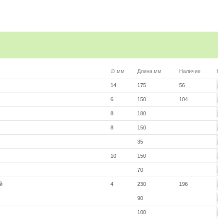
∅ мм
Длина мм
Наличие
14
175
56
6
150
104
8
180
8
150
35
10
150
70
й
4
230
196
90
100