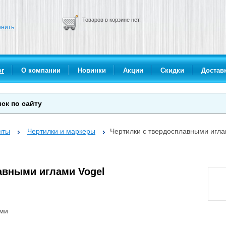
Товаров в корзине нет.
нить
ог
О компании
Новинки
Акции
Скидки
Доставк
нты
Чертилки и маркеры
Чертилки с твердосплавными игла
авными иглами Vogel
ами