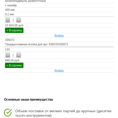
Штангенциркуль разметочный
с калибр.
400 мм
0,1 мм
-
+
1
13 504.00 руб
+ В корзину
Купить
335072
Твердосплавная иголка для арт 335070/335071
133
-
+
1
848.00 руб
+ В корзину
Купить
Основные наши преимущества
Объем поставок от мелких партий до крупных (десятки
тысяч инструментов).