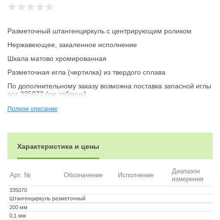
Разметочный штангенциркуль с центрирующим роликом
Нержавеющее, закаленное исполнение
Шкала матово хромированная
Разметочная игла (чертилка) из твердого сплава
По дополнительному заказу возможна поставка запасной иглы
арт 335072 (см таблицу)
Полное описание
Характеристика и цены
Диапазон
Арт. №
Обозначение
Исполнение
измерения
335070
Штангенциркуль разметочный
200 мм
0,1 мм