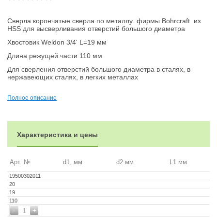
Сверла корончатые сверла по металлу фирмы Bohrcraft из
HSS для высверливания отверстий большого диаметра
Хвостовик Weldon 3/4' L=19 мм
Длина режущей части 110 мм
Для сверления отверстий большого диаметра в сталях, в
нержавеющих сталях, в легких металлах
По дополнительному заказу возможна поставка корончатых
сверел с покрытием TiALN
Полное описание
Поставка в упаковке по 1 штуке
Характеристика и цены
Арт. №
d1, мм
d2 мм
L1 мм
19500302011
20
19
110
-
+
1