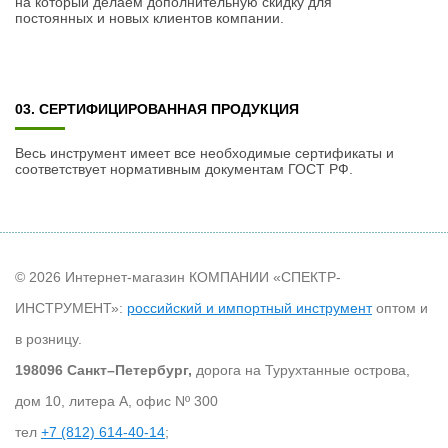
младшего разряда (е.м.р.)) Пределы допускаемой
на который делаем дополнительную скидку для
абсолютной основной погрешности измерений напряжения
постоянных и новых клиентов компании.
переменного тока Пределы допускаемой абсолютной
дополнительной погрешности измерений напряжения
переменного тока, вызванной изменением температуры
окружающей среды от нормальных условий на 1 °С
03. СЕРТИФИЦИРОВАННАЯ ПРОДУКЦИЯ
от 30 до 750 В 50/60 Гц ±(0,02●U+3 е.м.р.) В 100 В ±0,1
В
Весь инструмент имеет все необходимые сертификаты и
Примечание – U - измеренное значение напряжения
соответствует нормативным документам ГОСТ РФ.
переменного тока, В
Общие технические характеристики
Наименование характеристики Значение
Параметры электрического питания:
© 2026 Интернет-магазин КОМПАНИИ «СПЕКТР-
– напряжение постоянного тока 9 В
ИНСТРУМЕНТ»:
российский и импортный инструмент
оптом и
Индикация перегрузки >5,5 GΩ при измерении
сопротивления изоляции;
в розницу.
OL V при измерении напряжения
198096 Санкт–Петербург,
дорога на Турухтанные острова,
Нормальные условия измерений:
дом 10, литера А, офис Nº 300
- температура окружающего воздуха
тел
+7 (812) 614-40-14
;
- относительная влажность воздуха