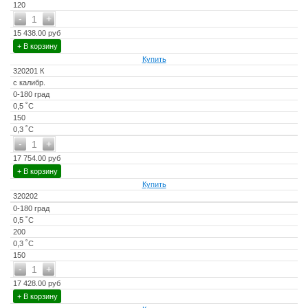
120
-
+
1
15 438.00 руб
+ В корзину
Купить
320201 К
с калибр.
0-180 град
0,5 ˚С
150
0,3 ˚С
-
+
1
17 754.00 руб
+ В корзину
Купить
320202
0-180 град
0,5 ˚С
200
0,3 ˚С
150
-
+
1
17 428.00 руб
+ В корзину