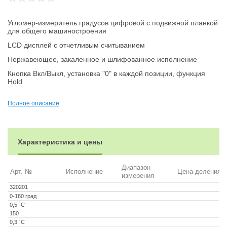
Угломер-измеритель градусов цифровой с подвижной планкой
для общего машиностроения
LCD дисплей с отчетливым считыванием
Нержавеющее, закаленное и шлифованное исполнение
Кнопка Вкл/Выкл, установка "0" в каждой позиции, функция
Hold
Поставка с 3-мя батареями 3В тип CR2032, арт 2002093, в
пенале и с инструкцией
Полное описание
Заводской сертификат калибровки (СС) включен
Характеристика и цены
Диапазон
Арт. №
Исполнение
Цена деления
измерения
320201
0-180 град
0,5 ˚С
150
0,3 ˚С