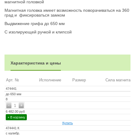
магнитной головкой
Магнитная головка имеет возможность поворачиваться на 360
град и фиксироваться замком
Выдвижение грифа до 650 мм
С изолирующей ручкой и клипсой
Характеристика и цены
Арт. №
Исполнение
Размер
Сила магнита кг
474441
до 650 мм
8
-
+
1
6 482.00 руб
+ В корзину
Купить
474441 К
с калибр.