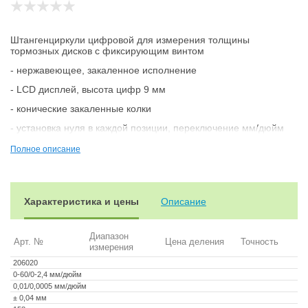
Штангенциркули цифровой для измерения толщины
тормозных дисков с фиксирующим винтом
- нержавеющее, закаленное исполнение
- LCD дисплей, высота цифр 9 мм
- конические закаленные колки
- установка нуля в каждой позиции, переключение мм/дюйм
- кнопка Вкл/Выкл, функция Hold
Полное описание
- с 2-мя батарейками 1,5 В тип LR44, с инструкцией
Характеристика и цены
Описание
Диапазон
Арт. №
Цена деления
Точность
измерения
206020
0-60/0-2,4 мм/дюйм
0,01/0,0005 мм/дюйм
± 0,04 мм