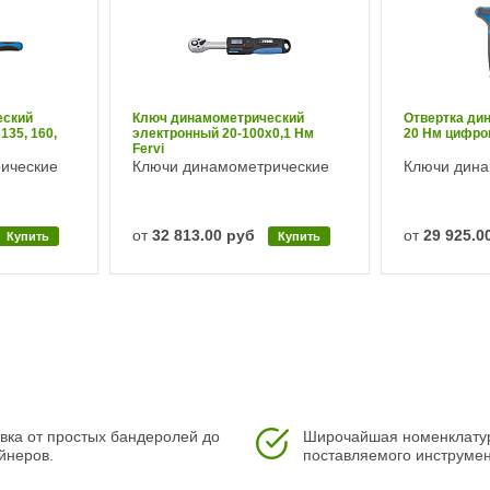
еский
Ключ динамометрический
Отвертка ди
135, 160,
электронный 20-100х0,1 Нм
20 Нм цифров
Fervi
ические
Ключи динамометрические
Ключи дина
от
32 813.00 руб
от
29 925.0
Купить
Купить
вка от простых бандеролей до
Широчайшая номенклату
йнеров.
поставляемого инструмен