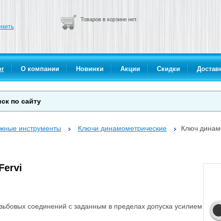
Товаров в корзине нет.
нить
ог
О компании
Новинки
Акции
Скидки
Доставк
ажные инструменты
Ключи динамометрические
Ключ динам
Fervi
зьбовых соединений с заданным в пределах допуска усилием