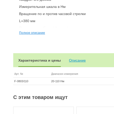
Измерительная шкала в Нм
Вращение по и против часовой стрелки
L=380 мм
Производство Fervi ( Италия)
Полное описание
Продукция Fervi сертифицирована в ЕС
Ключи и сменные головки Fervi смотрите
здесь
Характеристика и цены
Описание
Арт. №
Диапазон измерения
F-0803/110
20-110 Нм
С этим товаром ищут