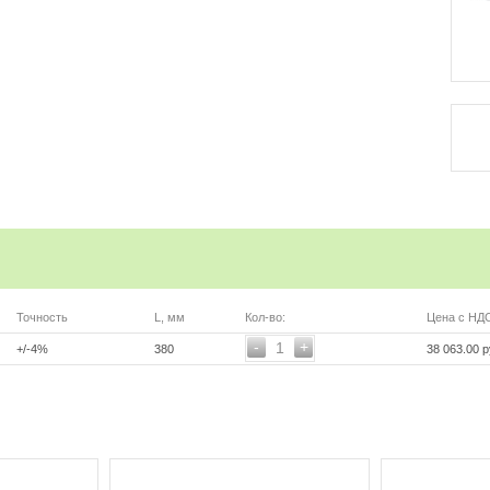
Точность
L, мм
Кол-во:
Цена с НД
-
+
1
+/-4%
380
38 063.00 