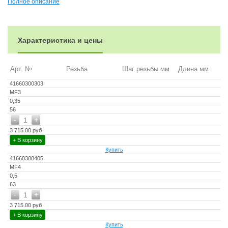
Полное описание
Характеристика и цены
Арт. №
Резьба
Шаг резьбы мм
Длина мм
41660300303
MF3
0,35
56
-
+
1
3 715.00 руб
+ В корзину
Купить
41660300405
MF4
0,5
63
-
+
1
3 715.00 руб
+ В корзину
Купить