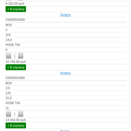
9 155.00 руб
+ В корзину
Купить
41840301600
M16
2
110
14,0
HSSE TiN
9
-
+
1
10 736.00 руб
+ В корзину
Купить
41840301800
M18
2,5
125
15,5
HSSE TiN
11
-
+
1
13 416.00 руб
+ В корзину