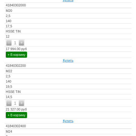
Купить
41840302000
M20
2,5
140
17,5
HSSE TiN
12
-
+
1
17 994.00 руб
+ В корзину
Купить
41840302200
M22
2,5
140
19,5
HSSE TiN
14,5
-
+
1
21 327.00 руб
+ В корзину
Купить
41840302400
M24