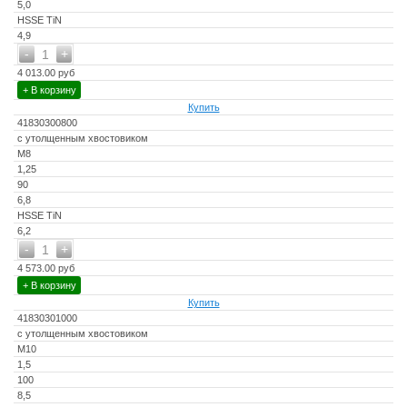
5,0
HSSE TiN
4,9
-
+
1
4 013.00 руб
+ В корзину
Купить
41830300800
с утолщенным хвостовиком
M8
1,25
90
6,8
HSSE TiN
6,2
-
+
1
4 573.00 руб
+ В корзину
Купить
41830301000
с утолщенным хвостовиком
M10
1,5
100
8,5