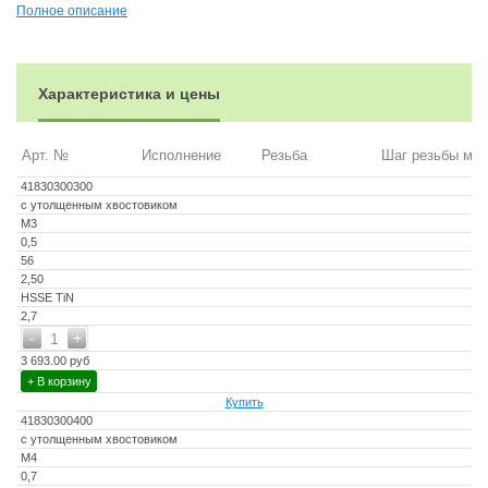
Полное описание
Характеристика и цены
Арт. №
Исполнение
Резьба
Шаг резьбы мм
41830300300
с утолщенным хвостовиком
M3
0,5
56
2,50
HSSE TiN
2,7
-
+
1
3 693.00 руб
+ В корзину
Купить
41830300400
с утолщенным хвостовиком
M4
0,7