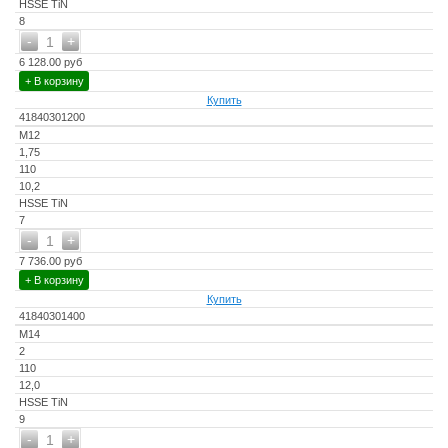
HSSE TiN
8
-
+
1
6 128.00 руб
+ В корзину
Купить
41840301200
M12
1,75
110
10,2
HSSE TiN
7
-
+
1
7 736.00 руб
+ В корзину
Купить
41840301400
M14
2
110
12,0
HSSE TiN
9
-
+
1