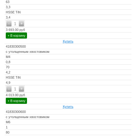
63
3,3
HSSE TiN
3,4
-
+
1
3 693.00 руб
+ В корзину
Купить
41830300500
с утолщенным хвостовиком
M4
0,8
70
4,2
HSSE TiN
4,9
-
+
1
4 013.00 руб
+ В корзину
Купить
41830300600
с утолщенным хвостовиком
M6
1
80