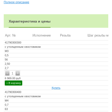
Полное описание
Характеристика и цены
Арт. №
Исполнение
Резьба
Шаг резьбы мм
41790300300
с утолщенным хвостовиком
M3
0,5
56
2,50
2,7
-
+
1
6 969.00 руб
+ В корзину
Купить
41790300400
с утолщенным хвостовиком
M4
0,7
63