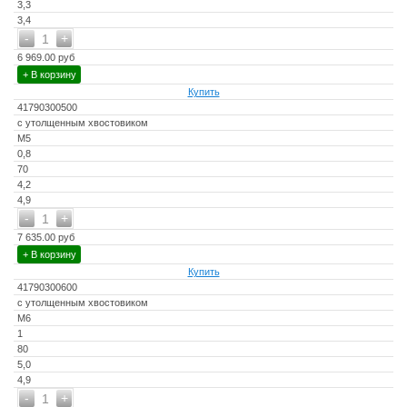
3,3
3,4
-
+
1
6 969.00 руб
+ В корзину
Купить
41790300500
с утолщенным хвостовиком
M5
0,8
70
4,2
4,9
-
+
1
7 635.00 руб
+ В корзину
Купить
41790300600
с утолщенным хвостовиком
M6
1
80
5,0
4,9
-
+
1