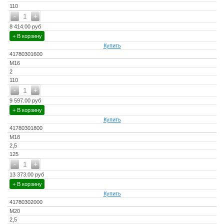
110
-
+
1
8 414.00 руб
+ В корзину
Купить
41780301600
М16
2
110
-
+
1
9 597.00 руб
+ В корзину
Купить
41780301800
М18
2,5
125
-
+
1
13 373.00 руб
+ В корзину
Купить
41780302000
М20
2,5