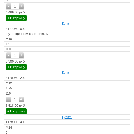
90
-
+
1
4 486.00 руб
+ В корзину
Купить
41770301000
с утолщённым хвостовиком
М10
1,5
100
-
+
1
5 300.00 руб
+ В корзину
Купить
41780301200
М12
1,75
110
-
+
1
6 518.00 руб
+ В корзину
Купить
41780301400
М14
2