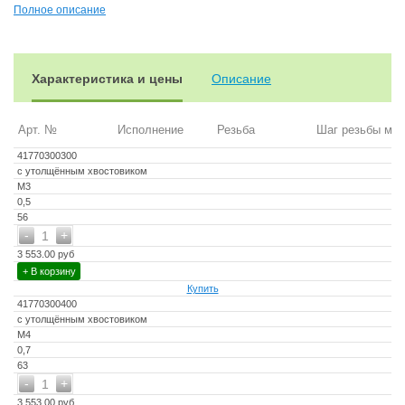
Полное описание
Характеристика и цены
Описание
Арт. №
Исполнение
Резьба
Шаг резьбы мм
41770300300
с утолщённым хвостовиком
М3
0,5
56
-
+
1
3 553.00 руб
+ В корзину
Купить
41770300400
с утолщённым хвостовиком
М4
0,7
63
-
+
1
3 553.00 руб