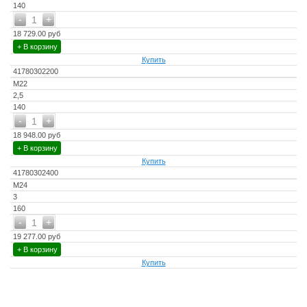
140
-
+
1
18 729.00 руб
+ В корзину
Купить
41780302200
М22
2,5
140
-
+
1
18 948.00 руб
+ В корзину
Купить
41780302400
М24
3
160
-
+
1
19 277.00 руб
+ В корзину
Купить