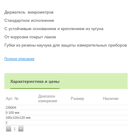
Держатель микрометров
Стандартное исполнение
С устойчивым основанием и креплением из чугуна
От коррозии покрыт лаком
Губки из резины-каучука для защиты измерительных приборов
Крепится, наклоняется в любом положении
Полное описание
Характеристика и цены
Диапазон
Арт. №
Размер
Наличие
измерения
239004
0-100 мм
165х120х120 мм
2
-
+
1