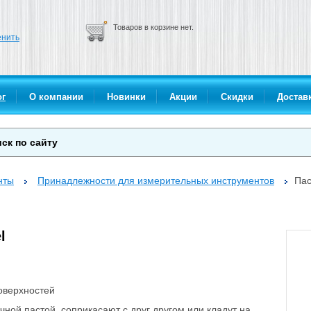
Товаров в корзине нет.
нить
ог
О компании
Новинки
Акции
Скидки
Доставк
нты
Принадлежности для измерительных инструментов
Пас
l
оверхностей
ой пастой, соприкасают с друг другом или кладут на