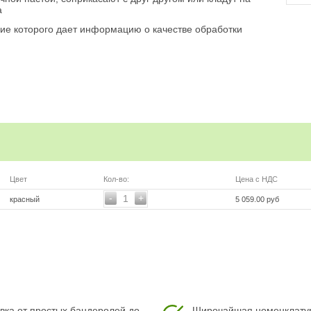
а
зие которого дает информацию о качестве обработки
говорит о качестве обработки
Цвет
Кол-во:
Цена с НДС
-
+
1
красный
5 059.00 руб
вка от простых бандеролей до
Широчайшая номенклату