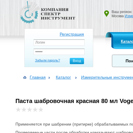
Ваш регион:
Москва
Изме
Регистрация
Катал
Забыли пароль?
Вход
Главная
Каталог
Измерительные инструме
Паста шабровочная красная 80 мл Voge
Применяется при шабрении (притирке) обрабатываемых п
Проверяемые части после обработки намазывают шабровочн