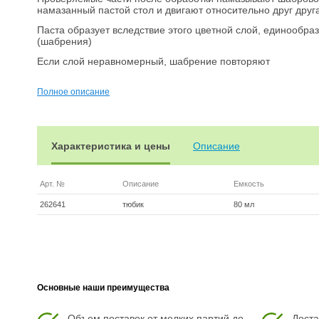
намазанный пастой стол и двигают относительно друг друг
Паста образует вследствие этого цветной слой, единообра
(шабрения)
Если слой неравномерный, шабрение повторяют
Равномерность распределения слоя пасты по поверхности 
Полное описание
Легко удаляется
Цвет красный.
Характеристика и цены
Описание
Арт. №
Описание
Емкость
262641
тюбик
80 мл
Основные наши преимущества
Объем поставок от мелких партий до
Доста