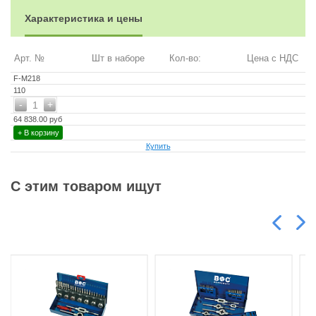
Инструменты изготовлены из вольфрамовой стали
Характеристика и цены
Производство Fervi (Италия)
Арт. №
Шт в наборе
Кол-во:
Цена с НДС
F-M218
110
-
+
1
64 838.00 руб
+ В корзину
Купить
С этим товаром ищут