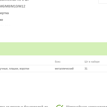
/М6/М8/М10/М12
вертка
ке
DIN 352
Бокс
Шт в наборе
учные, плашки, воротки
металлический
31
вка от простых бандеролей до
Широчайшая номенклату