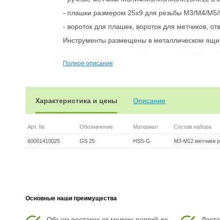
- плашки размером 25х9 для резьбы М3/М4/М5
- вороток для плашек, вороток для метчиков, от
Инструменты размещены в металлическом ящи
Метчики изготовлены из быстрореза HSS-G по 
Полное описание
Характеристика и цены
Описание
Арт. №
Обозначение
Материал
Состав набора
60001410025
GS 25
HSS-G
М3-М12 метчики р
Основные наши преимущества
Объем поставок от мелких партий до
Доста