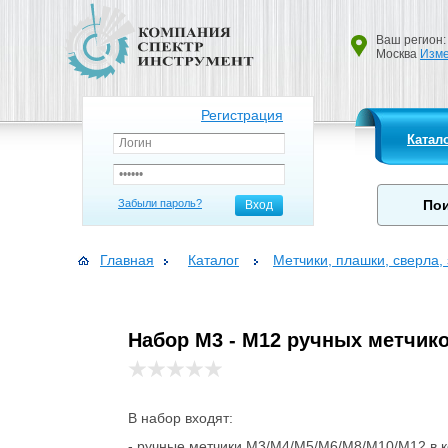
Ваш регион:
Москва
Изме
Регистрация
Катал
Забыли пароль?
Вход
Главная
Каталог
Метчики, плашки, сверла, 
Набор М3 - М12 ручных метчико
В набор входят:
- ручные метчики М3/М4/М5/М6/М8/М10/М12 в к