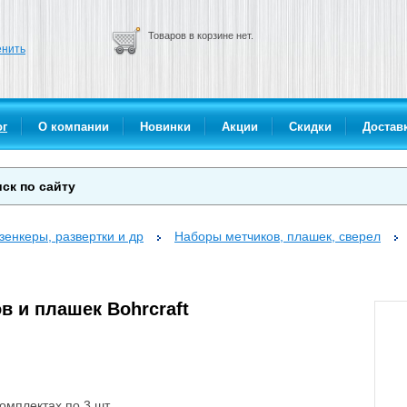
Товаров в корзине нет.
нить
ог
О компании
Новинки
Акции
Скидки
Доставк
зенкеры, развертки и др
Наборы метчиков, плашек, сверел
в и плашек Bohrcraft
омплектах по 3 шт