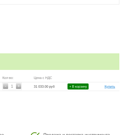
Кол-во:
Цена с НДС
-
+
1
31 033.00 руб
+ В корзину
Купить
ра
Продажа и поставка инструмента