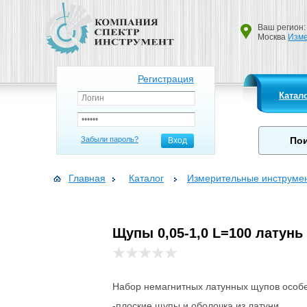
Ваш регион:
Москва
Изме
Регистрация
Катал
Забыли пароль?
Вход
Главная
Каталог
Измерительные инструме
Щупы 0,05-1,0 L=100 латунь 
Набор немагнитных латунных щупов особе
-плоские щупы и оболочка из латуни