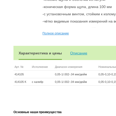
-коническая форма щупа, длина 100 мм
-с установочным винтом, стойким к излому
-чётко видимые показания измерений на в
-поставляется в упаковке из SB-плёнки
Полное описание
щупы наборные
Характеристика и цены
Описание
Арт. №
Исполнение
Диапазон измерения
Номинальные
414105
0,05-1/.002-.04 мм/дюйм
0,05-0,10-0,1
414105 К
с калибр
0,05-1/.002-.04 мм/дюйм
0,05-0,10-0,1
Основные наши преимущества