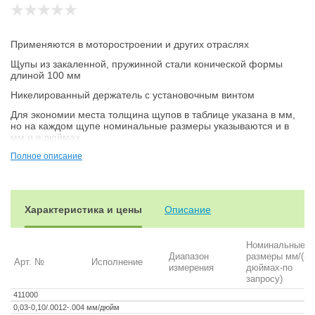
Применяются в моторостроении и других отраслях
Щупы из закаленной, пружинной стали конической формы
длиной 100 мм
Никелированный держатель с установочным винтом
Для экономии места толщина щупов в таблице указана в мм,
но на каждом щупе номинальные размеры указываются и в
мм и в дюймах
По запросу сообщим размеры в дюймах
Полное описание
Калибровочный сертификат (СС) по запросу
Наборы в картоне возможны к заказу от 20 шт.
Характеристика и цены
Описание
Номинальные
Диапазон
размеры мм/(в
Арт. №
Исполнение
измерения
дюймах-по
запросу)
411000
0,03-0,10/.0012-.004 мм/дюйм