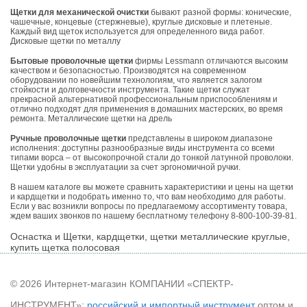
Щетки для механической очистки
бывают разной формы: конические,
чашечные, концевые (стержневые), круглые дисковые и плетеные.
Каждый вид щеток используется для определенного вида работ.
Дисковые щетки по металлу
Бытовые проволочные щетки
фирмы Lessmann отличаются высоким
качеством и безопасностью. Производятся на современном
оборудовании по новейшим технологиям, что является залогом
стойкости и долговечности инструмента. Такие щетки служат
прекрасной альтернативой профессиональным приспособлениям и
отлично подходят для применения в домашних мастерских, во время
ремонта. Металлические щетки на дрель
Ручные проволочные щетки
представлены в широком диапазоне
исполнения: доступны разнообразные виды инструмента со всеми
типами ворса – от высокопрочной стали до тонкой латунной проволоки.
Щетки удобны в эксплуатации за счет эргономичной ручки.
В нашем каталоге вы можете сравнить характеристики и цены на щетки
и кардщетки и подобрать именно то, что вам необходимо для работы.
Если у вас возникли вопросы по предлагаемому ассортименту товара,
ждем ваших звонков по нашему бесплатному телефону 8-800-100-39-81.
Оснастка и Щетки, кардщетки, щетки металлические круглые,
купить щетка полосовая
© 2026 Интернет-магазин КОМПАНИИ «СПЕКТР-
ИНСТРУМЕНТ»:
российский и импортный инструмент
оптом и